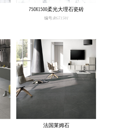
750X1500柔光大理石瓷砖
编号:RG71501
法国莱姆石