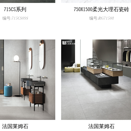
715CS系列
750X1500柔光大理石瓷砖
编号:715CS09S
编号:RG71508
法国莱姆石
法国莱姆石