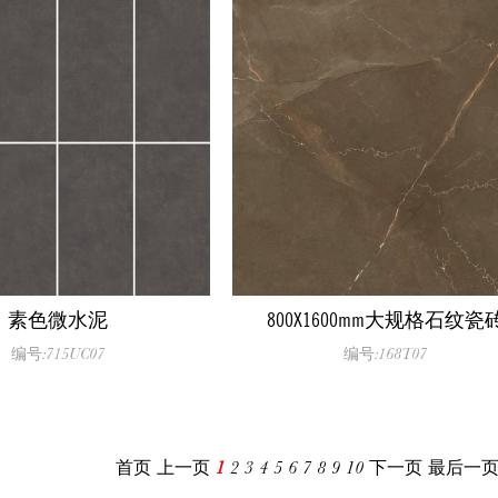
素色微水泥
800X1600mm大规格石纹瓷
编号:715UC07
编号:168T07
首页
上一页
1
2
3
4
5
6
7
8
9
10
下一页
最后一