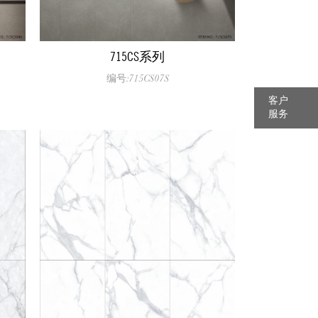
715CS系列
编号:715CS07S
客户
服务