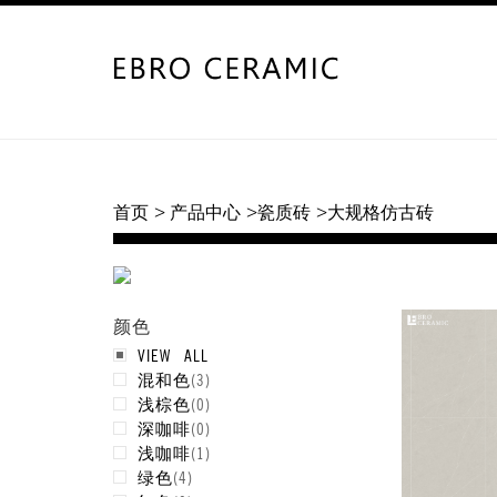
首页
> 产品中心
>瓷质砖
>大规格仿古砖
颜色
VIEW ALL
混和色
(
3
)
浅棕色
(
0
)
深咖啡
(
0
)
浅咖啡
(
1
)
绿色
(
4
)