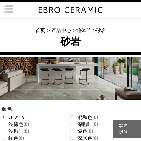
首页
> 产品中心
>通体砖
>砂岩
砂岩
颜色
VIEW ALL
混和色
(
0
)
浅棕色
(
0
)
深咖啡
(
0
)
客户
浅咖啡
(
0
)
绿色
(
0
)
服务
红色
(
0
)
深米色
(
0
)